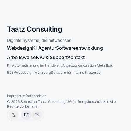
Taatz Consulting
Digitale Systeme, die mitwachsen.
Webdesign
KI-Agentur
Softwareentwicklung
Arbeitsweise
FAQ & Support
Kontakt
KI-Automatisierung im Handwerk
Angebotskalkulation Metallbau
B2B-Webdesign Würzburg
Software für interne Prozesse
Impressum
Datenschutz
©
2026
Sebastian Taatz Consulting UG (haftungsbeschränkt).
Alle
Rechte vorbehalten.
DE
EN